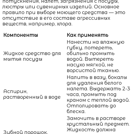
потускнения, налет, загрязнения с посуды,
люстры или сувенирных изделий. Основное
правило при выборе моющего средства — это
отсутствие в его составе агрессивных
веществ, например, хлора.
Компоненты
Как применять
Нанести на влажную
губку, потереть,
Жидкое средство для
обильно промыть
мытья посуды
водой. Вытереть
насухо мягкой, не
ворсистой тканью.
Налить в вазу, бокалы
для удаления белого
налета. Выдержать 2-3
Аспирин,
часа, промыть под
растворенный в воде
краном с теплой водой.
Отполировать до
блеска.
Замочить в растворе
хрустальный предмет.
Жидкость должна
Зубной порошок,