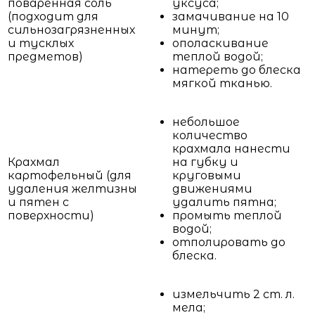
поваренная соль
уксуса;
(подходит для
замачивание на 10
сильнозагрязненных
минут;
и тусклых
ополаскивание
предметов)
теплой водой;
натереть до блеска
мягкой тканью.
небольшое
количество
крахмала нанести
Крахмал
на губку и
картофельный (для
круговыми
удаления желтизны
движениями
и пятен с
удалить пятна;
поверхности)
промыть теплой
водой;
отполировать до
блеска.
измельчить 2 ст. л.
мела;