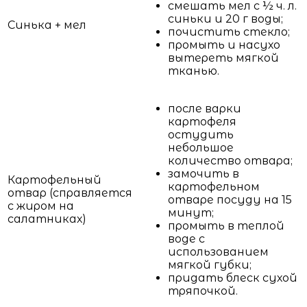
смешать мел с ½ ч. л.
синьки и 20 г воды;
Синька + мел
почистить стекло;
промыть и насухо
вытереть мягкой
тканью.
после варки
картофеля
остудить
небольшое
количество отвара;
замочить в
Картофельный
картофельном
отвар (справляется
отваре посуду на 15
с жиром на
минут;
салатниках)
промыть в теплой
воде с
использованием
мягкой губки;
придать блеск сухой
тряпочкой.