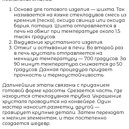
Основа для готового изделия — шихта. Так
называется на языке стеклодувов смесь из
кремния (песка), оксида свинца или оксида
бария, поташа. Шихта отправляется в
печь на обжиг при температуре около 1,5
тысяч градусов.
Выдувание хрустального изделия.
Отжиг и остывание в печи. Во второй раз
в печь хрусталь отправляется на
меньшую температуру — 700 градусов. За
90 минут температура снижается до 50
градусов. Данная процедура придает
прочность и термоустойчивость.
Дальнейшие этапы связаны с приданием
готовой форме красоты. Срезается часть, где
находится стеклодувная трубка. Украшение
хрусталя проводится на конвейере. Один
мастер наносит разметку, другой —
гравирует крупные детали. Затем переходят
к мелким элементам, и так постепенно
создается шедевр.