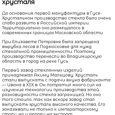
хрусталя
До основания первой мануфактуры в Гусе-
Хрустальном производство стекла было очень
слабо развито в Российской империи.
Территориально оно размещалось в
современных границах Московской области.
При Елизавете Петровне была запрещена
вырубка лесов в Подмосковье для нужд
стекольной промышленности. Поэтому
производство перенесли во Владимирскую
область в город на реке Гусь.
Первый завод стеклянных изделий
принадлежал Акиму Мальцову. Хрусталь
стали выпускать с подачи внука фабриканта
— Ивана в XIX в. Он потратил много сил на
изучение технологии производства этой
разновидности стекла заграницей. Но оно
того стоило, так как вскоре завод стал
выпускать хрусталь высокого качества. Его
заказывали не только к императорскому
столу, но и делали на экспорт.