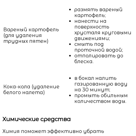
размять вареный
картофель;
нанести на
поверхность
Вареный картофель
хрусталя круговыми
(для удаления
движениями;
трудных пятен)
смыть под
проточной водой;
отполировать до
блеска.
в бокал налить
газированную воду
Кока-кола (удаление
на 30 минут;
белого налета)
промыть обильным
количеством воды.
Химические средства
Химия поможет эффективно убрать