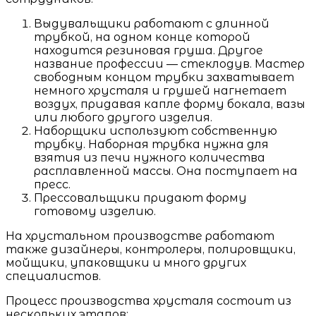
Выдувальщики работают с длинной
трубкой, на одном конце которой
находится резиновая груша. Другое
название профессии — стеклодув. Мастер
свободным концом трубки захватывает
немного хрусталя и грушей нагнетает
воздух, придавая капле форму бокала, вазы
или любого другого изделия.
Наборщики используют собственную
трубку. Наборная трубка нужна для
взятия из печи нужного количества
расплавленной массы. Она поступает на
пресс.
Прессовальщики придают форму
готовому изделию.
На хрустальном производстве работают
также дизайнеры, контролеры, полировщики,
мойщики, упаковщики и много других
специалистов.
Процесс производства хрусталя состоит из
нескольких этапов: