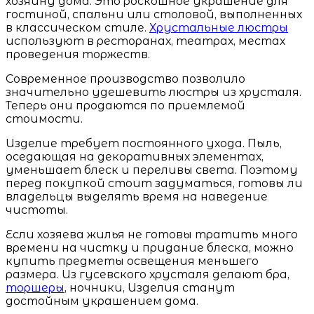
хозяину дома. Это роскошное украшение для
гостиной, спальни или столовой, выполненных
в классическом стиле.
Хрустальные люстры
используют в ресторанах, театрах, местах
проведения торжеств.
Современное производство позволило
значительно удешевить люстры из хрусталя.
Теперь они продаются по приемлемой
стоимости.
Изделие требует постоянного ухода. Пыль,
оседающая на декоративных элементах,
уменьшает блеск и переливы света. Поэтому
перед покупкой стоит задуматься, готовы ли
владельцы выделять время на наведение
чистоты.
Если хозяева жилья не готовы тратить много
времени на чистку и придание блеска, можно
купить предметы освещения меньшего
размера. Из гусевского хрусталя делают бра,
торшеры
, ночники, Изделия станут
достойным украшением дома.