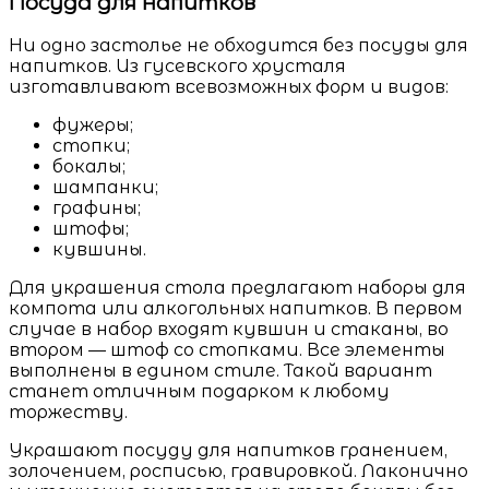
Посуда для напитков
Ни одно застолье не обходится без посуды для
напитков. Из гусевского хрусталя
изготавливают всевозможных форм и видов:
фужеры;
стопки;
бокалы;
шампанки;
графины;
штофы;
кувшины.
Для украшения стола предлагают наборы для
компота или алкогольных напитков. В первом
случае в набор входят кувшин и стаканы, во
втором — штоф со стопками. Все элементы
выполнены в едином стиле. Такой вариант
станет отличным подарком к любому
торжеству.
Украшают посуду для напитков гранением,
золочением, росписью, гравировкой. Лаконично