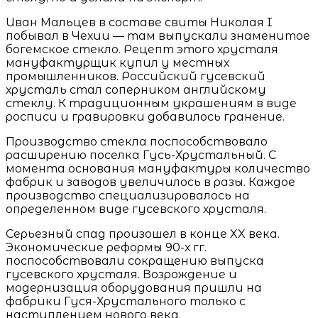
Иван Мальцев в составе свиты Николая I
побывал в Чехии — там выпускали знаменитое
богемское стекло. Рецепт этого хрусталя
мануфактурщик купил у местных
промышленников. Российский гусевский
хрусталь стал соперником английскому
стеклу. К традиционным украшениям в виде
росписи и гравировки добавилось гранение.
Производство стекла поспособствовало
расширению поселка Гусь-Хрустальный. С
момента основания мануфактуры количество
фабрик и заводов увеличилось в разы. Каждое
производство специализировалось на
определенном виде гусевского хрусталя.
Серьезный спад произошел в конце XX века.
Экономические реформы 90-х гг.
поспособствовали сокращению выпуска
гусевского хрусталя. Возрождение и
модернизация оборудования пришли на
фабрики Гуся-Хрустального только с
наступлением нового века.