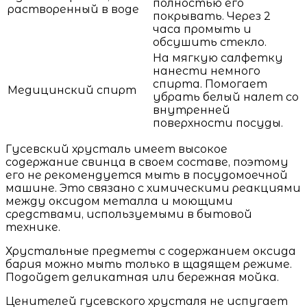
полностью его
растворенный в воде
покрывать. Через 2
часа промыть и
обсушить стекло.
На мягкую салфетку
нанести немного
спирта. Помогает
Медицинский спирт
убрать белый налет со
внутренней
поверхности посуды.
Гусевский хрусталь имеет высокое
содержание свинца в своем составе, поэтому
его не рекомендуется мыть в посудомоечной
машине. Это связано с химическими реакциями
между оксидом металла и моющими
средствами, используемыми в бытовой
технике.
Хрустальные предметы с содержанием оксида
бария можно мыть только в щадящем режиме.
Подойдет деликатная или бережная мойка.
Ценителей гусевского хрусталя не испугает