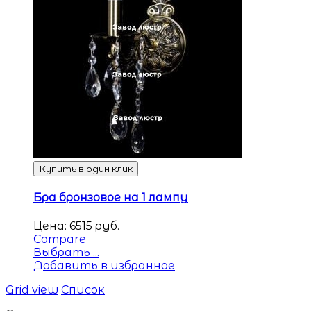
Купить в один клик
Бра бронзовое на 1 лампу
Цена:
6515
руб.
Compare
Выбрать ...
Добавить в избранное
Grid view
Список