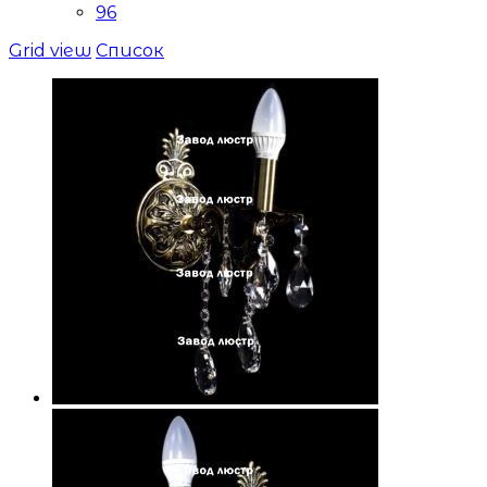
96
Grid view
Список