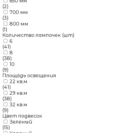
650 мм
(2)
700 мм
(3)
800 мм
(1)
Количество лампочек (шт)
6
(41)
8
(38)
10
(9)
Площадь освещения
22 кв.м
(41)
29 кв.м
(38)
32 кв.м
(9)
Цвет подвесок
Зеленый
(15)