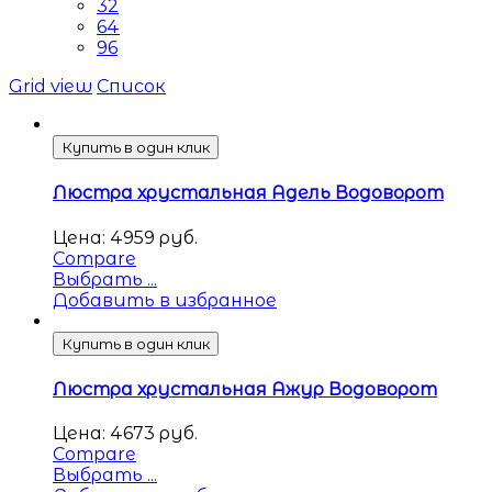
32
64
96
Grid view
Список
Купить в один клик
Люстра хрустальная Адель Водоворот
Цена:
4959
руб.
Compare
Выбрать ...
Добавить в избранное
Купить в один клик
Люстра хрустальная Ажур Водоворот
Цена:
4673
руб.
Compare
Выбрать ...