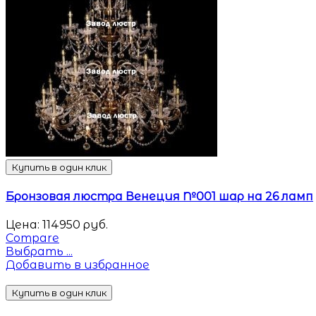
Купить в один клик
Бронзовая люстра Венеция №001 шар на 26 ламп
Цена:
114950
руб.
Compare
Выбрать ...
Добавить в избранное
Купить в один клик