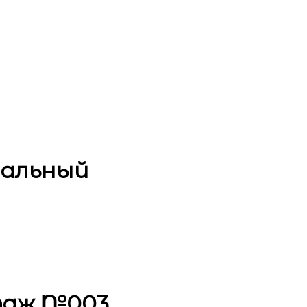
тальный
таж №003