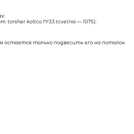
х:
torsher koltco №33 tcvetnoi — 1075);
м остается только подвесить его на потолок.