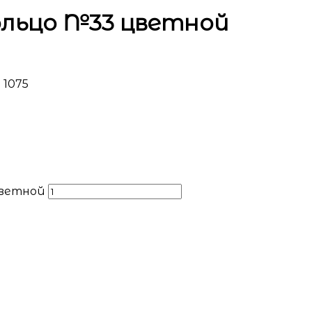
льцо №33 цветной
 1075
цветной