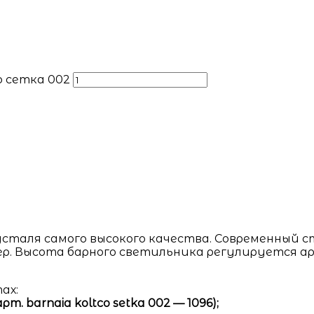
 сетка 002
сталя самого высокого качества. Современный ст
р. Высота барного светильника регулируется а
ах:
. barnaia koltco setka 002 — 1096);