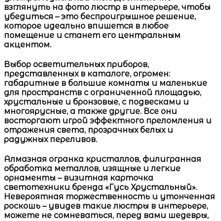
взглянуть на
фото люстр в интерьере,
чтобы
убедиться – это беспроигрышное решение,
которое идеально впишется в любое
помещение и станет его центральным
акцентом.
Выбор осветительных приборов,
представленных в каталоге, огромен:
габаритные в большие комнаты и маленькие
для пространств с ограниченной площадью,
хрустальные и бронзовые, с подвесками и
многоярусные, а также другие. Все они
восторгают игрой эффектного преломления и
отражения света, прозрачных белых и
радужных переливов.
Алмазная огранка кристаллов, филигранная
обработка металлов, изящные и легкие
орнаменты – визитная карточка
светотехники бренда
«Гусь Хрустальный».
Невероятная торжественность и утонченная
роскошь – увидев такие
люстры в интерьере
,
можете не сомневаться, перед вами шедевры,