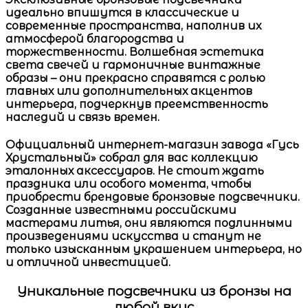
идеально впишутся в классические и
современные пространства, наполнив их
атмосферой благородства и
торжественности. Волшебная эстетика
света свечей и гармоничные винтажные
образы – они прекрасно справятся с ролью
главных или дополнительных акцентов
интерьера, подчеркнув преемственность
наследий и связь времен.
Официальный интернет-магазин завода «Гусь
Хрустальный»
собрал для вас коллекцию
эталонных аксессуаров. Не стоит ждать
праздника или особого момента, чтобы
приобрести брендовые
бронзовые подсвечники
.
Созданные известными российскими
мастерами литья, они являются подлинными
произведениями искусства и станут не
только изысканным украшением интерьера, но
и отличной инвестицией.
Уникальные подсвечники из бронзы на
любой вкус