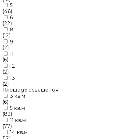
5
(46)
6
(22)
8
(12)
9
(2)
11
(6)
12
(2)
13
(2)
Площадь освещения
3 кв.м
(6)
5 кв.м
(83)
11 кв.м
(77)
14 кв.м
(12)