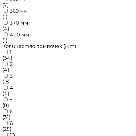
(7)
360 мм
(1)
370 мм
(4)
400 мм
(1)
Количество лампочек (шт)
1
(34)
2
(4)
3
(18)
4
(4)
5
(8)
6
(31)
8
(25)
10