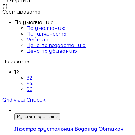
Чёрный
(1)
Сортировать
По умолчанию
По умолчанию
Популярность
Рейтинг
Цена по возрастанию
Цена по убыванию
Показать
12
32
64
96
Grid view
Список
Купить в один клик
Люстра хрустальная Водопад Обтикон